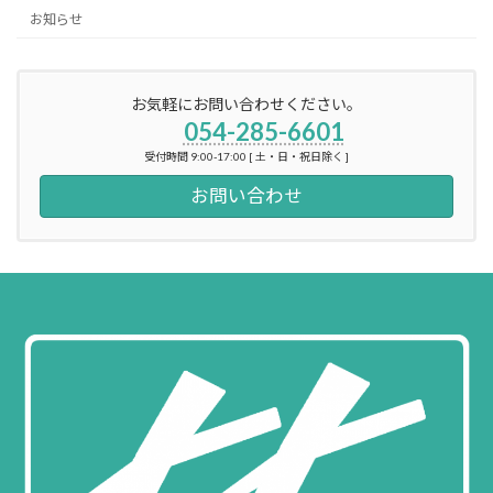
ジ
お知らせ
送
り
お気軽にお問い合わせください。
054-285-6601
受付時間 9:00-17:00 [ 土・日・祝日除く ]
お問い合わせ