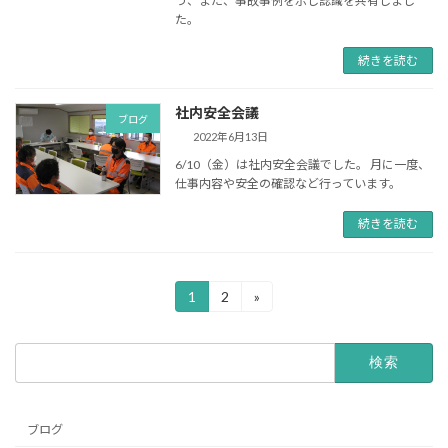
う、また、事故事例を示し認識を共有しまし
た。
続きを読む
社内安全会議
ブログ
2022年6月13日
6/10（金）は社内安全会議でした。 月に一度、
仕事内容や安全の確認など行っています。
続きを読む
投
1
2
»
固
固
定
定
稿
ペ
ペ
検
ー
ー
の
索:
ジ
ジ
ペ
ー
ブログ